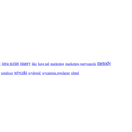
metody
java script
jquery
r
like
long tail
marketing
marketing partyzancki
wtyczki
windows
wydajość
wyrażenia regularne
xhtml