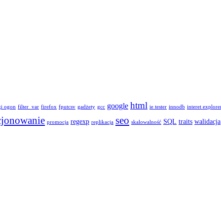
html
google
gi ogon
filter_var
firefox
fputcsv
gadżety
gcc
ie tester
innodb
interet explore
cjonowanie
seo
regexp
SQL
traits
walidacja
promocja
replikacja
skalowalność