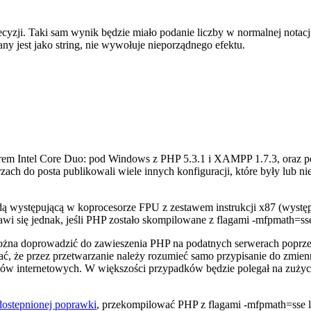
cyzji. Taki sam wynik będzie miało podanie liczby w normalnej notacj
y jest jako string, nie wywołuje nieporządnego efektu.
rem Intel Core Duo: pod Windows z PHP 5.3.1 i XAMPP 1.7.3, oraz p
zach do posta publikowali wiele innych konfiguracji, które były lub 
adą występującą w koprocesorze FPU z zestawem instrukcji x87 (występ
 się jednak, jeśli PHP zostało skompilowane z flagami -mfpmath=sse l
żna doprowadzić do zawieszenia PHP na podatnych serwerach poprzez
ć, że przez przetwarzanie należy rozumieć samo przypisanie do zmienn
rwisów internetowych. W większości przypadków będzie polegał na zuż
dostepnionej poprawki
, przekompilować PHP z flagami -mfpmath=sse lu