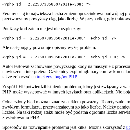
<?php $d = 2.2250738585072011e-308; ?>
Feralny ciąg to największa liczba zmiennoprzecinkowa podwójnej pre
przetwarzamy powyższy ciąg jako liczbę. W przypadku, gdy traktowan
Poniższy kod zatem nie jest niebezpieczny:
<?php $d = '2.2250738585072011e-308'; echo $d; ?>
Ale następujący powoduje opisany wyżej problem:
<?php $d = '2.2250738585072011e-308'; echo $d + 0; ?>
Autor testował zachowanie powyższego kody na maszynie z proceso
nawieszenia interpretera. Czytelnicy exploringbinary.com w komentar
także zobaczyć na
trackerze bugów PHP
.
Zespół PHP potwierdził istnienie problemu, który jest związany z w
PHP, może występować w innych językach oraz aplikacjach. Nie pojawi
Odnaleziony błąd można uznać za całkiem poważny. Teoretycznie mo
zwykłym formularzu, przetwarzającym go jako liczbę. Należy pamięta
liczbie. Na taki rodzaj ataku może być podatna ogromna liczba se
zrestartowaniu PHP.
Sposobów na rozwiązanie problemu jest kilka. Można skorzystać z
u