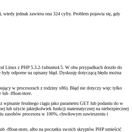
i, wtedy jednak zawiera ona 324 cyfry. Problem pojawia się, gdy
od Linux z PHP 5.3.2-1ubuntu4.5. W obu przypadkach doszło do
nie były odporne na opisany błąd. Dyskusję dotyczącą błędu można
ujący w procesorach z rodziny x86). Błąd nie dotyczy więc tylko
ub -ffloat-store.
 wpisanie feralnego ciągu jako parametru GET lub podaniu do w
ej lub użycie jakiejkolwiek funkcji matematycznej na niebezpiecznej
yciu zasobów procesora w 100%, chwilowym zawieszeniu i
b -ffloat-store, albo na poczatku swoich skryptów PHP umieścić