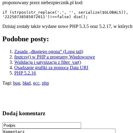
proponowany przez niebezpiecznik.pl kod:
if (strpos(str_replace('.', '', serialize($GLOBALS)),

'22250738585072011')!==false) die();
Dzisiaj zostały także wydane nowe PHP 5.3.5 oraz 5.2.17, w których u
Podobne posty:
Zasada „długiego ogona” (Long tail)
fputcsv() w PHP a programy Windowsowe
Walidacja i satynizacja z filter_var()
Osadzanie grafiki za pomocą Data URI
PHP 5.2.16
Tagi:
bug
,
bład
,
gcc
,
php
Dodaj komentarz