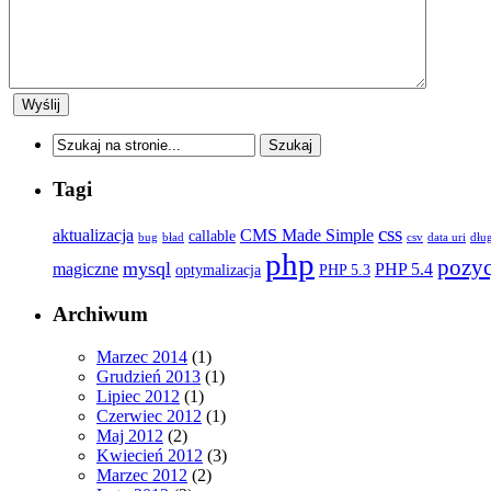
Tagi
css
aktualizacja
CMS Made Simple
callable
bug
bład
csv
data uri
dłu
php
pozy
mysql
magiczne
PHP 5.4
optymalizacja
PHP 5.3
Archiwum
Marzec 2014
(1)
Grudzień 2013
(1)
Lipiec 2012
(1)
Czerwiec 2012
(1)
Maj 2012
(2)
Kwiecień 2012
(3)
Marzec 2012
(2)